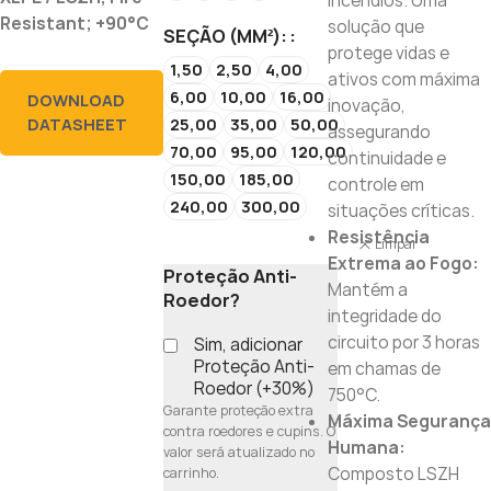
incêndios. Uma
Resistant; +90°C
solução que
SEÇÃO (MM²):
protege vidas e
1,50
2,50
4,00
ativos com máxima
6,00
10,00
16,00
DOWNLOAD
inovação,
25,00
35,00
50,00
DATASHEET
assegurando
70,00
95,00
120,00
continuidade e
150,00
185,00
controle em
240,00
300,00
situações críticas.
Resistência
Limpar
Extrema ao Fogo:
Proteção Anti-
Mantém a
Roedor?
integridade do
circuito por 3 horas
Sim, adicionar
Proteção Anti-
em chamas de
Roedor (+30%)
750°C.
Garante proteção extra
Máxima Segurança
contra roedores e cupins. O
Humana:
valor será atualizado no
Composto LSZH
carrinho.