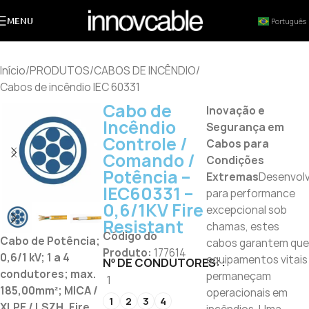
MENU
Português
Início
/
PRODUTOS
/
CABOS DE INCÊNDIO
/
Cabos de incêndio IEC 60331
Cabo de
Inovação e
Incêndio
Segurança em
Controle /
Cabos para
Comando /
Condições
Potência –
Extremas
Desenvolv
IEC60331 –
para performance
0,6/1KV Fire
excepcional sob
Resistant
chamas, estes
Código do
Cabo de Potência;
cabos garantem que
Produto:
177614
0,6/1 kV; 1 a 4
equipamentos vitais
Nº DE CONDUTORES:
condutores; max.
permaneçam
1
185,00mm²; MICA /
operacionais em
1
2
3
4
XLPE / LSZH, Fire