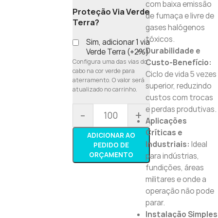
com baixa emissão
Proteção Via Verde
de fumaça e livre de
Terra?
gases halógenos
tóxicos.
Sim, adicionar 1 via
Durabilidade e
Verde Terra (+2%)
Configura uma das vias do
Custo-Benefício:
cabo na cor verde para
Ciclo de vida 5 vezes
aterramento. O valor será
superior, reduzindo
atualizado no carrinho.
custos com trocas
e perdas produtivas.
-
+
Aplicações
Críticas e
ADICIONAR AO
Industriais:
Ideal
PEDIDO DE
ORÇAMENTO
para indústrias,
fundições, áreas
militares e onde a
operação não pode
parar.
Instalação Simples