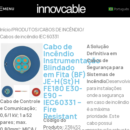
MENU
Português
Início
/
PRODUTOS
/
CABOS DE INCÊNDIO
/
Cabos de incêndio IEC 60331
Cabo de
A Solução
Incêndio
Definitiva em
Instrumentação
Cabos de
Blindado
Segurança para
em Fita (BF)
Sistemas de
JE-H(St)H
Incêndio
Desenvolvi
FE180 E30-
para instalações
E90 –
onde a segurança
IEC60331 –
Cabo de Controle
em caso de incêndio
Fire
e Comunicação;
é a máxima
Resistant
0,6/1 kV; 1 a 52
prioridade. Este
Código do
pares; max.
cabo possui
Produto:
238452
0,80mm²; MICA /