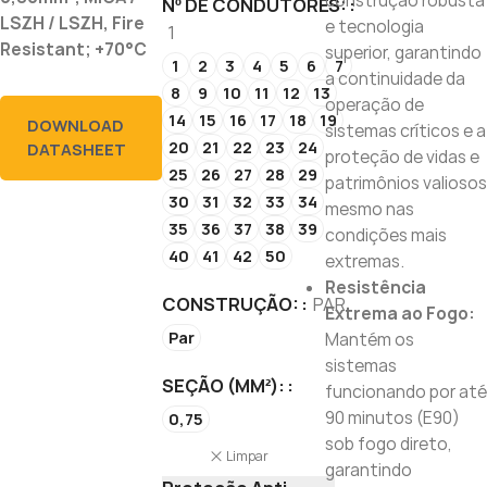
construção robusta
Nº DE CONDUTORES:
LSZH / LSZH, Fire
e tecnologia
1
Resistant; +70°C
superior, garantindo
1
2
3
4
5
6
7
a continuidade da
8
9
10
11
12
13
operação de
14
15
16
17
18
19
DOWNLOAD
sistemas críticos e a
20
21
22
23
24
DATASHEET
proteção de vidas e
25
26
27
28
29
patrimônios valiosos
30
31
32
33
34
mesmo nas
35
36
37
38
39
condições mais
40
41
42
50
extremas.
Resistência
CONSTRUÇÃO:
PAR
Extrema ao Fogo:
Par
Mantém os
sistemas
SEÇÃO (MM²):
funcionando por até
90 minutos (E90)
0,75
sob fogo direto,
Limpar
garantindo