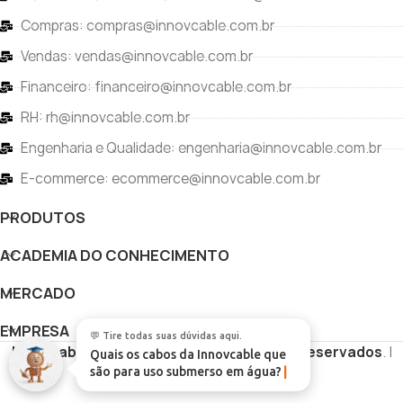
Compras: compras@innovcable.com.br
Vendas: vendas@innovcable.com.br
Financeiro: financeiro@innovcable.com.br
RH: rh@innovcable.com.br
Engenharia e Qualidade: engenharia@innovcable.com.br
E-commerce: ecommerce@innovcable.com.br
PRODUTOS
ACADEMIA DO CONHECIMENTO
MERCADO
EMPRESA
💬 Tire todas suas dúvidas aqui.
Innovcable
Copyright
Todos os direitos reservados
. |
Quais os cabos da Innovcable que
são para uso submerso em água?
Desenvolvido por
Vértice Digital