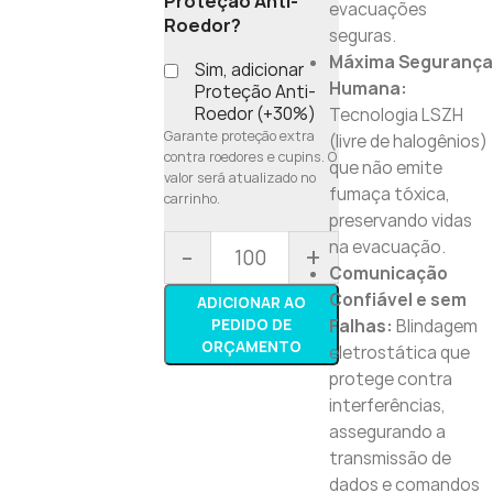
Proteção Anti-
evacuações
Roedor?
seguras.
Máxima Segurança
Sim, adicionar
Humana:
Proteção Anti-
Roedor (+30%)
Tecnologia LSZH
Garante proteção extra
(livre de halogênios)
contra roedores e cupins. O
que não emite
valor será atualizado no
fumaça tóxica,
carrinho.
preservando vidas
na evacuação.
-
+
Comunicação
Confiável e sem
ADICIONAR AO
PEDIDO DE
Falhas:
Blindagem
ORÇAMENTO
eletrostática que
protege contra
interferências,
assegurando a
transmissão de
dados e comandos