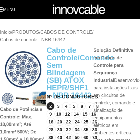
MENU
Início
/
PRODUTOS
/
CABOS DE CONTROLE
/
Cabos de controle - NBR 16442
Cabo de
Solução Definitiva
Controle/Comando
em Cabos de
Sem
Controle para
Blindagem
Segurança
(SB) ATOX
Industrial
Desenvolvid
HEPR/SHF1
para instalações fixas
– NBR 16442
em circuitos de
Nº DE CONDUTORES:
controle, comando e
2
3
4
5
6
7
8
Cabo de Potência e
sinalização de
9
10
12
14
15
16
Controle; Max.
equipamentos
18
20
22
24
25
26
10,00mm²; Até
elétricos em
28
30
32
34
35
36
1,0mm² 500V; De
ambientes críticos.
38
40
42
50
60
70
1,50mm² a 10,00mm²