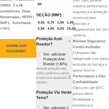
Este cabo garante
80
1000V; 2 a 56
máxima performance,
condutores; Veias
segurança e proteção
SEÇÃO (MM²):
Numeradas; HEPR /
essencial para
0,50
0,75
1,00
1,50
SHF1; Antichama;
pessoas e
2,50
4,00
6,00
10,00
+70°C
equipamentos em seu
sistema.
Proteção Anti-
Máxima Segurança
Roedor?
DOWNLOAD
Contra Incêndio:
DATASHEET
Composto não
Sim, adicionar
halogenado com baixa
Proteção Anti-
Roedor (+30%)
emissão de fumaça e
Garante proteção extra
gases tóxicos.
contra roedores e cupins.
Performance e Alta
O valor será atualizado no
Confiabilidade:
carrinho.
Opera em até 90°C,
Proteção Via Verde
possui ótima
Terra?
flexibilidade e
resistência a
Sim, adicionar 1