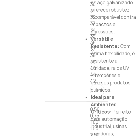
de aço galvanizado
30
oferece robustez
31
32
incomparável contra
33
impactos e
34
agressões.
35
Versátil e
36
Resistente:
Com
37
ótima flexibilidade, é
38
resistente a
39
40
umidade, raios UV,
41
intempéries e
42
diversos produtos
químicos.
Ideal para
Ambientes
0,50
Críticos:
Perfeito
0,75
para automação
1,00
industrial, usinas
1,50
geradoras,
2,50