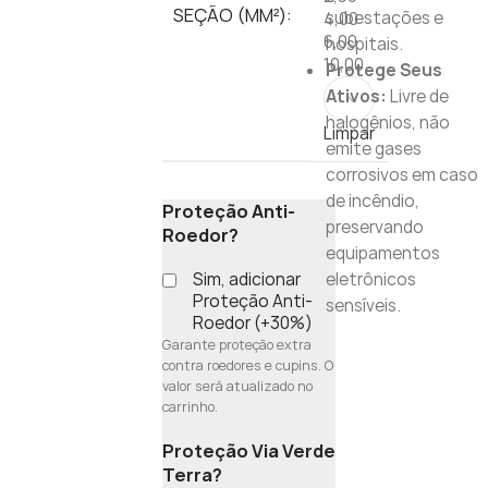
SEÇÃO (MM²):
subestações e
4,00
6,00
hospitais.
10,00
Protege Seus
Ativos:
Livre de
halogênios, não
Limpar
emite gases
corrosivos em caso
de incêndio,
Proteção Anti-
preservando
Roedor?
equipamentos
Sim, adicionar
eletrônicos
Proteção Anti-
sensíveis.
Roedor (+30%)
Garante proteção extra
contra roedores e cupins. O
valor será atualizado no
carrinho.
Proteção Via Verde
Terra?