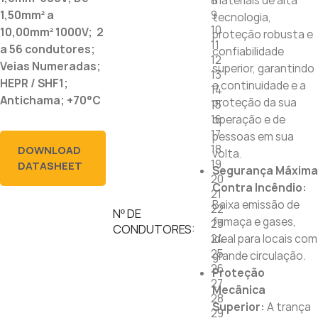
8
materiais de alta
9
1,50mm² a
tecnologia,
10
10,00mm² 1000V; 2
proteção robusta e
11
a 56 condutores;
confiabilidade
12
Veias Numeradas;
superior, garantindo
13
HEPR / SHF1;
a continuidade e a
14
Antichama; +70°C
proteção da sua
15
16
operação e de
17
pessoas em sua
18
DOWNLOAD
volta.
19
DATASHEET
Segurança Máxima
20
Contra Incêndio:
21
Baixa emissão de
22
Nº DE
fumaça e gases,
23
CONDUTORES:
24
ideal para locais com
25
grande circulação.
26
Proteção
27
Mecânica
28
Superior:
A trança
29