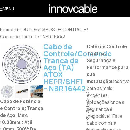
MENU
Início
/
PRODUTOS
/
CABOS DE CONTROLE
/
Cabos de controle - NBR 16442
Cabo de
Cabo de Controle
Controle/Comando
TA Atox:
Trança de
Segurança e
Aço (TA)
Performance para
ATOX
sua
HEPR/SHF1
Instalação
Desenvol
– NBR 16442
para as mais
2
exigentes
3
Cabo de Potência
aplicações onde a
4
e Controle; Trança
segurança é
5
de Aço; Max.
inegociável. Este
6
10,00mm²; Até
cabo combina
7
1,0mm² 500V; De