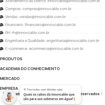
Atendimento ao cliente: innovcable@innovcable.com.br
Compras: compras@innovcable.com.br
Vendas: vendas@innovcable.com.br
Financeiro: financeiro@innovcable.com.br
RH: rh@innovcable.com.br
Engenharia e Qualidade: engenharia@innovcable.com.br
E-commerce: ecommerce@innovcable.com.br
PRODUTOS
ACADEMIA DO CONHECIMENTO
MERCADO
EMPRESA
💬 Tire todas suas dúvidas aqui.
Innovcable
Copyright
Todos os direitos reservados
. |
Quais os cabos da Innovcable que
são para uso submerso em água?
Desenvolvido por
Vértice Digital