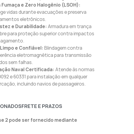
a Fumaça e Zero Halogênio (LSOH):
ge vidas durante evacuações e preserva
amentos eletrônicos.
stez e Durabilidade:
Armadura em trança
bre para proteção superior contra impactos
magamento.
 Limpo e Confiável:
Blindagem contra
ferência eletromagnética para transmissão
dos sem falhas.
ação Naval Certificada:
Atende às normas
0092 e 60331 para instalação em qualquer
cação, incluindo navios de passageiros.
IONADOS
FRETE E PRAZOS
e 2 pode ser fornecido mediante