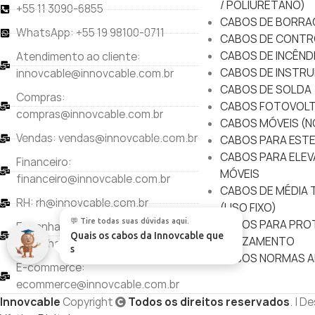
/ POLIURETANO)
+55 11 3090-6855
CABOS DE BORRA
WhatsApp: +55 19 98100-0711
CABOS DE CONTR
CABOS DE INCÊND
Atendimento ao cliente:
CABOS DE INSTRU
innovcable@innovcable.com.br
CABOS DE SOLDA
Compras:
CABOS FOTOVOLT
compras@innovcable.com.br
CABOS MÓVEIS (N
Vendas: vendas@innovcable.com.br
CABOS PARA ESTE
CABOS PARA ELEV
Financeiro:
MÓVEIS
financeiro@innovcable.com.br
CABOS DE MÉDIA T
RH: rh@innovcable.com.br
(USO FIXO)
CABOS PARA PRO
Engenharia e Qualidade:
💬 Tire todas suas dúvidas aqui.
BALIZAMENTO
engenharia@innovcable.com.br
Quais os cabos da Innovcabl
|
CABOS NORMAS A
E-commerce:
ecommerce@innovcable.com.br
Innovcable
Copyright
Todos os direitos reservados
. | D