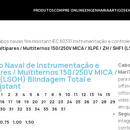
PRODUTOS
COMPRE ONLINE
ENGENHARIA
ARTIGOS
E
bos navais fire resistant IEC 60331 instrumentação e controle
ipares / Multiternos 150/250V MICA / XLPE / ZH / SHF1 (
 Naval de Instrumentação e
Cabo
res / Multiternos 150/250V MICA /
Mari
 (LSOH) Blindagem Total e
para 
istant
offsh
9
críti
1
2
3
4
5
6
7
8
9
10
11
12
13
14
15
vidas
16
17
18
19
20
21
22
23
24
25
26
27
28
29
em qu
30
31
32
33
34
35
36
37
Segu
integ
0,75
1,00
1,50
conti