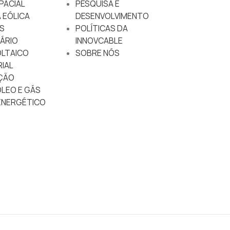
PACIAL
PESQUISA E
 EÓLICA
DESENVOLVIMENTO
S
POLÍTICAS DA
ÁRIO
INNOVCABLE
LTAICO
SOBRE NÓS
IAL
ÇÃO
ÓLEO E GÁS
NERGÉTICO