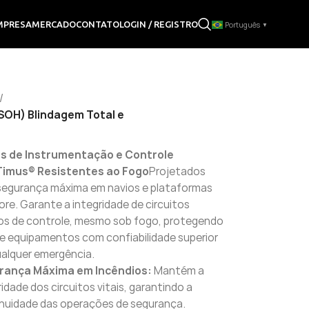
LOGIN / REGISTRO
MPRESA
MERCADO
CONTATO
Português
▼
/
LSOH) Blindagem Total e
s de Instrumentação e Controle
Timus® Resistentes ao Fogo
Projetados
segurança máxima em navios e plataformas
ore. Garante a integridade de circuitos
cos de controle, mesmo sob fogo, protegendo
 e equipamentos com confiabilidade superior
alquer emergência.
rança Máxima em Incêndios:
Mantém a
ridade dos circuitos vitais, garantindo a
nuidade das operações de segurança.