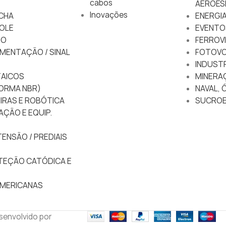
cabos
AEROES
Inovações
CHA
ENERGIA
OLE
EVENTO
IO
FERROVI
MENTAÇÃO / SINAL
FOTOVO
INDUSTR
AICOS
MINERA
ORMA NBR)
NAVAL, 
IRAS E ROBÓTICA
SUCROE
AÇÃO E EQUIP.
ENSÃO / PREDIAIS
TEÇÃO CATÓDICA E
MERICANAS
esenvolvido por