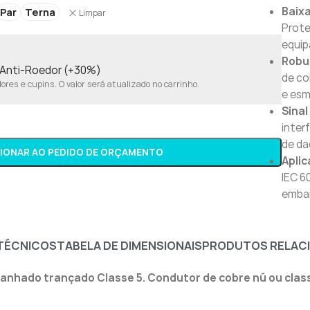
Baix
Par
Terna
Limpar
Prote
equip
Robu
o Anti-Roedor (+30%)
de co
res e cupins. O valor será atualizado no carrinho.
e es
Sinal
inter
de da
CIONAR AO PEDIDO DE ORÇAMENTO
Aplic
IEC 6
embar
TÉCNICOS
TABELA DE DIMENSIONAIS
PRODUTOS RELAC
nhado trançado Classe 5. Condutor de cobre nú ou class