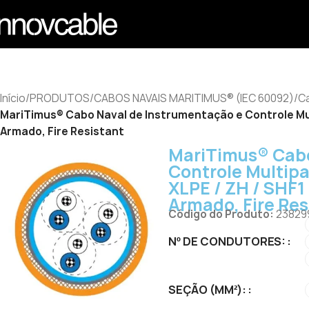
Início
/
PRODUTOS
/
CABOS NAVAIS MARITIMUS® (IEC 60092)
/
Ca
MariTimus® Cabo Naval de Instrumentação e Controle Mult
Armado, Fire Resistant
MariTimus® Cabo
Controle Multipa
XLPE / ZH / SHF1
Armado, Fire Res
Código do Produto:
23829
Nº DE CONDUTORES:
SEÇÃO (MM²):