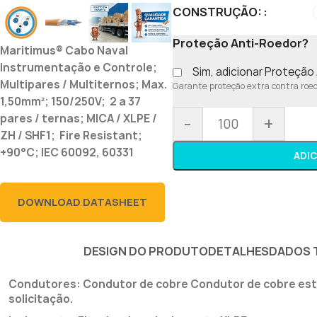
CONSTRUÇÃO:
Proteção Anti-Roedor?
Maritimus® Cabo Naval
Instrumentação e Controle;
Sim, adicionar Proteçã
Multipares / Multiternos; Max.
Garante proteção extra contra roedo
1,50mm²; 150/250V; 2 a 37
pares / ternas; MICA / XLPE /
-
+
ZH / SHF1; Fire Resistant;
+90°C; IEC 60092, 60331
ADI
DOWNLOAD DATASHEET
DESIGN DO PRODUTO
DETALHES
DADOS 
Condutores: Condutor de cobre Condutor de cobre esta
solicitação.