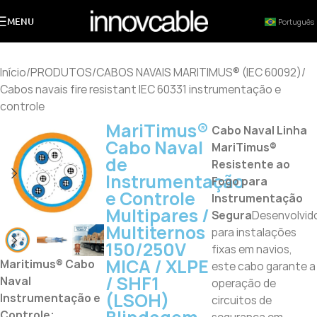
MENU
Português
Início
/
PRODUTOS
/
CABOS NAVAIS MARITIMUS® (IEC 60092)
/
Cabos navais fire resistant IEC 60331 instrumentação e
controle
MariTimus®
Cabo Naval Linha
Cabo Naval
MariTimus®
de
Resistente ao
Instrumentação
Fogo para
e Controle
Instrumentação
Multipares /
Segura
Desenvolvid
Multiternos
para instalações
150/250V
fixas em navios,
MICA / XLPE
Maritimus® Cabo
este cabo garante a
/ SHF1
Naval
operação de
(LSOH)
Instrumentação e
circuitos de
Controle;