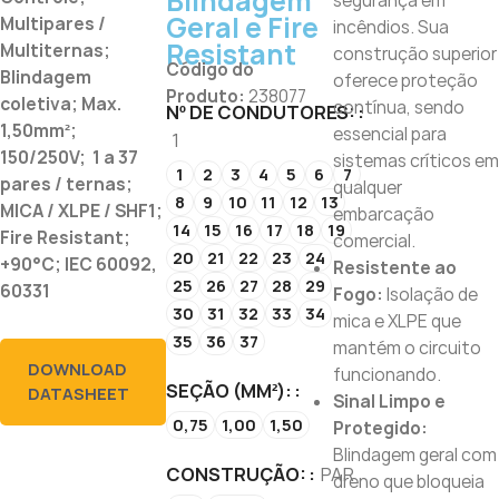
Blindagem
segurança em
Geral e Fire
Multipares /
incêndios. Sua
Resistant
Multiternas;
construção superior
Código do
Blindagem
oferece proteção
Produto:
238077
coletiva; Max.
contínua, sendo
Nº DE CONDUTORES:
1,50mm²;
essencial para
1
150/250V; 1 a 37
sistemas críticos em
1
2
3
4
5
6
7
pares / ternas;
qualquer
8
9
10
11
12
13
MICA / XLPE / SHF1;
embarcação
14
15
16
17
18
19
Fire Resistant;
comercial.
20
21
22
23
24
+90°C; IEC 60092,
Resistente ao
25
26
27
28
29
60331
Fogo:
Isolação de
30
31
32
33
34
mica e XLPE que
35
36
37
mantém o circuito
DOWNLOAD
funcionando.
SEÇÃO (MM²):
DATASHEET
Sinal Limpo e
0,75
1,00
1,50
Protegido:
Blindagem geral com
CONSTRUÇÃO:
PAR
dreno que bloqueia