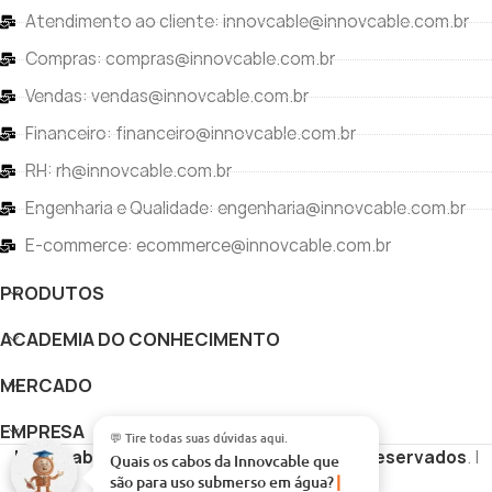
Atendimento ao cliente: innovcable@innovcable.com.br
Compras: compras@innovcable.com.br
Vendas: vendas@innovcable.com.br
Financeiro: financeiro@innovcable.com.br
RH: rh@innovcable.com.br
Engenharia e Qualidade: engenharia@innovcable.com.br
E-commerce: ecommerce@innovcable.com.br
PRODUTOS
ACADEMIA DO CONHECIMENTO
MERCADO
EMPRESA
💬 Tire todas suas dúvidas aqui.
Innovcable
Copyright
Todos os direitos reservados
. |
Quais os cabos da Innovcable que
são para uso submerso em água?
Desenvolvido por
Vértice Digital