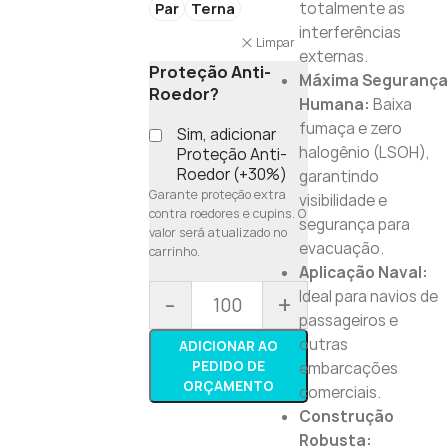
totalmente as
Par
Terna
interferências
Limpar
externas.
Proteção Anti-
Máxima Segurança
Roedor?
Humana:
Baixa
fumaça e zero
Sim, adicionar
halogênio (LSOH),
Proteção Anti-
Roedor (+30%)
garantindo
Garante proteção extra
visibilidade e
contra roedores e cupins. O
segurança para
valor será atualizado no
evacuação.
carrinho.
Aplicação Naval:
Ideal para navios de
-
+
passageiros e
outras
ADICIONAR AO
PEDIDO DE
embarcações
ORÇAMENTO
comerciais.
Construção
Robusta: