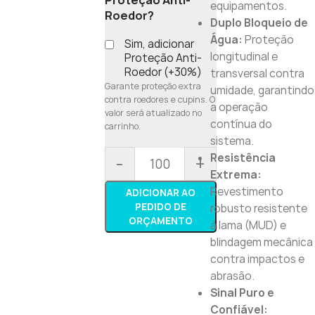
Proteção Anti-
equipamentos.
Roedor?
Duplo Bloqueio de
Água:
Proteção
Sim, adicionar
longitudinal e
Proteção Anti-
Roedor (+30%)
transversal contra
Garante proteção extra
umidade, garantindo
contra roedores e cupins. O
a operação
valor será atualizado no
contínua do
carrinho.
sistema.
Resistência
-
+
Extrema:
Revestimento
ADICIONAR AO
PEDIDO DE
robusto resistente
ORÇAMENTO
à lama (MUD) e
blindagem mecânica
contra impactos e
abrasão.
Sinal Puro e
Confiável: