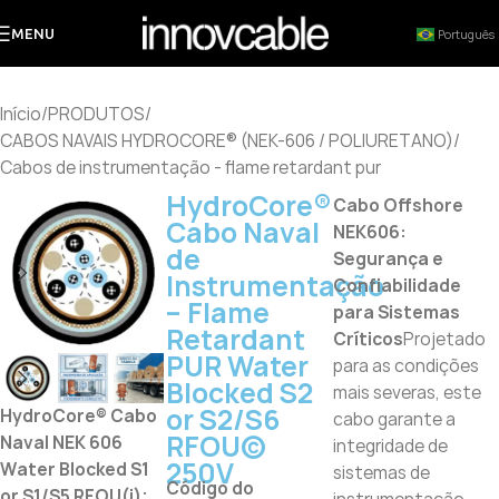
MENU
Português
Início
/
PRODUTOS
/
CABOS NAVAIS HYDROCORE® (NEK-606 / POLIURETANO)
/
Cabos de instrumentação - flame retardant pur
HydroCore®
Cabo Offshore
Cabo Naval
NEK606:
de
Segurança e
Instrumentação
Confiabilidade
– Flame
para Sistemas
Retardant
Críticos
Projetado
PUR Water
para as condições
Blocked S2
mais severas, este
or S2/S6
HydroCore® Cabo
cabo garante a
RFOU(c)
Naval NEK 606
integridade de
250V
Water Blocked S1
sistemas de
Código do
or S1/S5 RFOU(i);