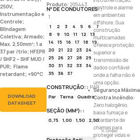
instrumentação,
Produto:
205443
250V;
controle e alarme
Nº DE CONDUTORES:
Instrumentação e
em ambientes
1
Controle;
offshore. Sua
1
2
3
4
5
6
7
Blindagem
construção
8
9
10
11
12
13
Coletiva; Armado;
multicamadas
14
15
16
17
18
19
Max. 2,50mm²; 1 a
oferece proteção
20
21
22
23
24
37 par /trio; HFEPR
superior e
25
26
27
28
29
/ SHF2 – SHF MUD /
transmissão de
30
31
32
33
34
PUR; Flame
dados confiável
35
36
37
retardant; +90°C
onde a falha não é
uma opção.
CONSTRUÇÃO:
PAR
Segurança Máxima
DOWNLOAD
Par
Terna
Quadra
Contra Incêndio:
DATASHEET
Zero halogênio,
SEÇÃO (MM²):
baixa fumaça e
retardante de
0,75
1,00
1,50
2,50
chamas para
Limpar
proteger vidas e