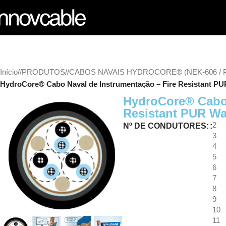
Início
/
PRODUTOS
/
CABOS NAVAIS HYDROCORE® (NEK-606 / 
HydroCore® Cabo Naval de Instrumentação – Fire Resistant PU
HydroCore® Cabo 
Resistant PUR Wa
2
Nº DE CONDUTORES:
3
4
5
6
7
8
9
10
11