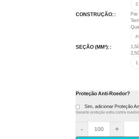
Par
CONSTRUÇÃO:
Ter
Qua
1,5
SEÇÃO (MM²):
2,5
Proteção Anti-Roedor?
Sim, adicionar Proteção A
Garante proteção extra contra roedore
-
+