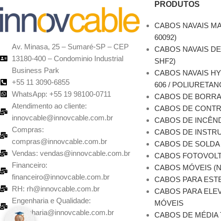
PRODUTOS
CABOS NAVAIS MA
60092)
Av. Minasa, 25 – Sumaré-SP – CEP
CABOS NAVAIS DE
13180-400 – Condominio Industrial
SHF2)
Business Park
CABOS NAVAIS H
+55 11 3090-6855
606 / POLIURETAN
WhatsApp: +55 19 98100-0711
CABOS DE BORR
Atendimento ao cliente:
CABOS DE CONT
innovcable@innovcable.com.br
CABOS DE INCÊN
Compras:
CABOS DE INSTRU
compras@innovcable.com.br
CABOS DE SOLDA
Vendas: vendas@innovcable.com.br
CABOS FOTOVOLT
Financeiro:
CABOS MÓVEIS (
financeiro@innovcable.com.br
CABOS PARA EST
RH: rh@innovcable.com.br
CABOS PARA ELEV
Engenharia e Qualidade:
MÓVEIS
engenharia@innovcable.com.br
CABOS DE MÉDIA 