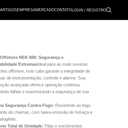
ARTIGOS
EMPRESA
MERCADO
CONTATO
LOGIN / REGISTRO
Offshore NEK 606: Segurança e
abilidade Extremas
Ideal para as mais severas
ões offshore, este cabo garante a integridade de
mas de instrumentação, controle e alarme. Sua
rução avançada oferece operação contínua,
nindo falhas e maximizando a segurança de sua
.
a Segurança Contra Fogo:
Resistente ao fogo,
dante de chamas, com baixa emissão de fumaça e
alogênio.
eio Total de Umidade:
Fitas e enchimentos