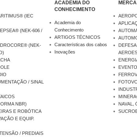
ACADEMIA DO
MERCA
CONHECIMENTO
RITIMUS® (IEC
AEROP
Academia do
APLICA
Conhecimento
EPSEA® (NEK-606 /
AUTOM
ARTIGOS TÉCNICOS
AUTOMO
Características dos cabos
YDROCORE® (NEK-
DEFESA
Inovações
O)
AEROES
ACHA
ENERGI
ROLE
EVENT
DIO
FERROV
MENTAÇÃO / SINAL
FOTOVO
INDUST
AICOS
MINERA
NORMA NBR)
NAVAL, 
EIRAS E ROBÓTICA
SUCRO
AÇÃO E EQUIP.
TENSÃO / PREDIAIS