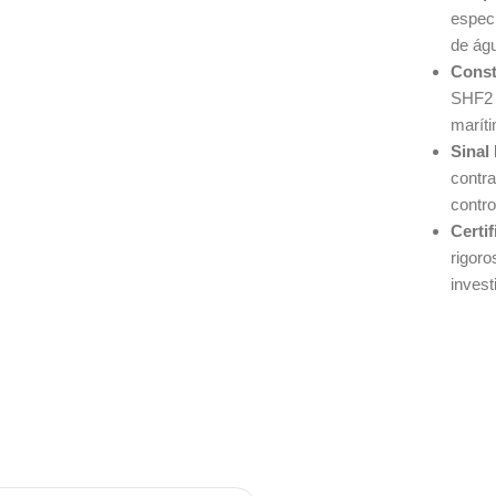
especi
de ág
Const
SHF2 
marít
Sinal
contra
contro
Certi
rigor
invest