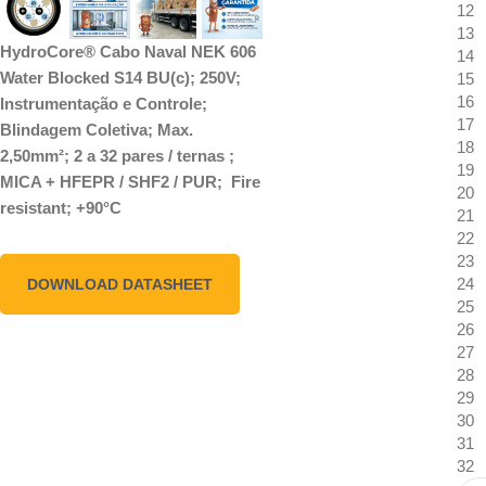
12
13
HydroCore® Cabo Naval NEK 606
14
Water Blocked S14 BU(c); 250V;
15
16
Instrumentação e Controle;
17
Blindagem Coletiva; Max.
18
2,50mm²; 2 a 32 pares / ternas ;
19
MICA + HFEPR / SHF2 / PUR; Fire
20
resistant; +90°C
21
22
23
24
DOWNLOAD DATASHEET
25
26
27
28
29
30
31
32