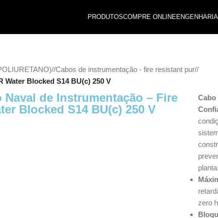
PRODUTOS
COMPRE ONLINE
ENGENHARIA
POLIURETANO)
/
Cabos de instrumentação - fire resistant pur
/
R Water Blocked S14 BU(c) 250 V
Naval de Instrumentação – Fire
Cabo 
ter Blocked S14 BU(c) 250 V
Confi
condiç
siste
const
preve
planta
Máxim
retar
zero h
Bloqu