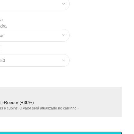
na
dra
0
0
nti-Roedor (+30%)
s e cupins. O valor será atualizado no carrinho.