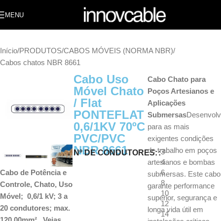
MENU
Início
/
PRODUTOS
/
CABOS MÓVEIS (NORMA NBR)
/
Cabos chatos NBR 8661
Cabo Uso
Cabo Chato para
Móvel Chato
Poços Artesianos e
/ Flat
Aplicações
PONTEFLAT
Submersas
Desenvolv
0,6/1KV 70ºC
para as mais
PVC/PVC
exigentes condições
NBR 8661
de trabalho em poços
3
Nº DE CONDUTORES:
artesianos e bombas
4
6
Cabo de Potência e
submersas. Este cabo
8
Controle, Chato, Uso
garante performance
10
Móvel; 0,6/1 kV; 3 a
superior, segurança e
12
20 condutores; max.
longa vida útil em
14
120,00mm², Veias