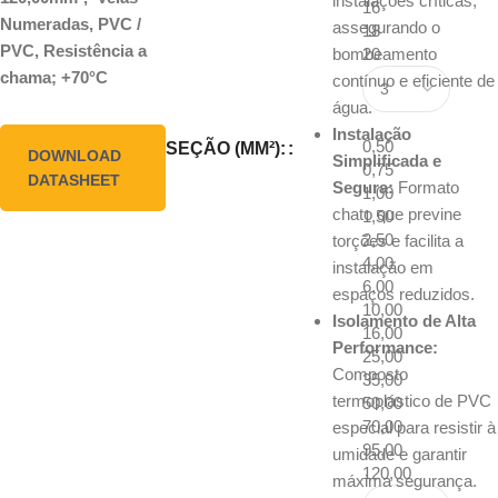
instalações críticas,
16
Numeradas, PVC /
assegurando o
18
PVC, Resistência a
bombeamento
20
chama; +70°C
contínuo e eficiente de
água.
Instalação
0,50
SEÇÃO (MM²):
DOWNLOAD
Simplificada e
0,75
DATASHEET
Segura:
Formato
1,00
chato que previne
1,50
2,50
torções e facilita a
4,00
instalação em
6,00
espaços reduzidos.
10,00
Isolamento de Alta
16,00
Performance:
25,00
Composto
35,00
termoplástico de PVC
50,00
70,00
especial para resistir à
95,00
umidade e garantir
120,00
máxima segurança.