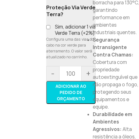
borracha para 130°C,
Proteção Via Verde
garantindo
Terra?
performance em
ambientes
Sim, adicionar 1 via
industriais quentes.
Verde Terra (+2%)
Configura uma das vias do
Segurança
cabo na cor verde para
Intransigente
aterramento. O valor será
Contra Chamas:
atualizado no carrinho.
Cobertura com
propriedade
-
+
autoextinguível que
não propaga o fogo,
ADICIONAR AO
protegendo seus
PEDIDO DE
ORÇAMENTO
equipamentos e
equipe.
Durabilidade em
Ambientes
Agressivos:
Alta
resistência a óleos,