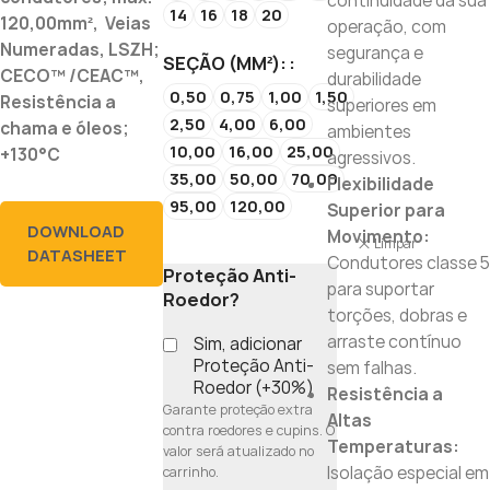
continuidade da sua
14
16
18
20
120,00mm², Veias
operação, com
Numeradas, LSZH;
segurança e
SEÇÃO (MM²):
CECO™ /CEAC™,
durabilidade
0,50
0,75
1,00
1,50
Resistência a
superiores em
2,50
4,00
6,00
chama e óleos;
ambientes
10,00
16,00
25,00
+130°C
agressivos.
35,00
50,00
70,00
Flexibilidade
95,00
120,00
Superior para
DOWNLOAD
Movimento:
Limpar
DATASHEET
Condutores classe 5
Proteção Anti-
para suportar
Roedor?
torções, dobras e
arraste contínuo
Sim, adicionar
Proteção Anti-
sem falhas.
Roedor (+30%)
Resistência a
Garante proteção extra
Altas
contra roedores e cupins. O
Temperaturas:
valor será atualizado no
Isolação especial em
carrinho.