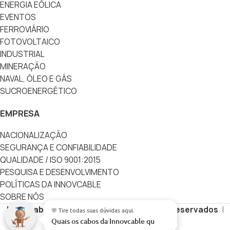
ENERGIA EÓLICA
EVENTOS
FERROVIÁRIO
FOTOVOLTAICO
INDUSTRIAL
MINERAÇÃO
NAVAL, ÓLEO E GÁS
SUCROENERGÉTICO
EMPRESA
NACIONALIZAÇÃO
SEGURANÇA E CONFIABILIDADE
QUALIDADE / ISO 9001:2015
PESQUISA E DESENVOLVIMENTO
POLÍTICAS DA INNOVCABLE
SOBRE NÓS
Innovcable
Copyright
Todos os direitos reservados
. |
💬 Tire todas suas dúvidas aqui.
Quais os cabos da
Desenvolvido por
Vértice Digital