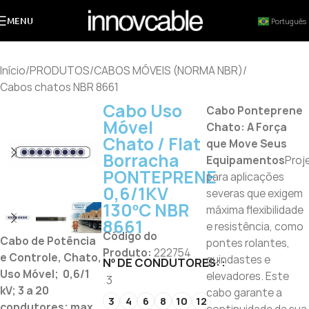
MENU
Português
Início
/
PRODUTOS
/
CABOS MÓVEIS (NORMA NBR)
/
Cabos chatos NBR 8661
Cabo Uso
Cabo Ponteprene
Móvel
Chato: A Força
Chato / Flat
que Move Seus
Borracha
Equipamentos
Proj
PONTEPRENE
para aplicações
0,6/1KV
severas que exigem
130ºC NBR
máxima flexibilidade
8661
e resistência, como
Código do
Cabo de Potência
pontes rolantes,
Produto:
222754
e Controle, Chato,
guindastes e
Nº DE CONDUTORES:
Uso Móvel; 0,6/1
elevadores. Este
3
kV; 3 a 20
cabo garante a
3
4
6
8
10
12
condutores; max.