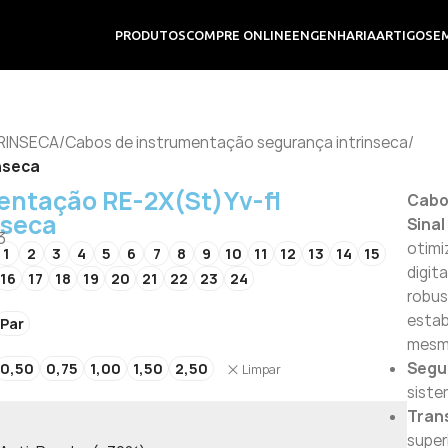
PRODUTOS
COMPRE ONLINE
ENGENHARIA
ARTIGOS
E
TRINSECA
/
Cabos de instrumentação segurança intrinseca
/
nseca
entação RE-2X(St)Yv-fl
Cabo
nseca
Sinal
3
otimi
1
2
3
4
5
6
7
8
9
10
11
12
13
14
15
digit
16
17
18
19
20
21
22
23
24
robus
estab
Par
mesmo
Segu
0,50
0,75
1,00
1,50
2,50
Limpar
siste
Tran
super