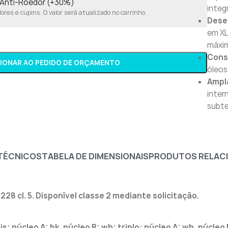
o Anti-Roedor (+30%)
integ
res e cupins. O valor será atualizado no carrinho.
Dese
em XL
máxim
Cons
CIONAR AO PEDIDO DE ORÇAMENTO
óleos
Ampl
inter
subte
TÉCNICOS
TABELA DE DIMENSIONAIS
PRODUTOS RELAC
8 cl. 5. Disponível classe 2 mediante solicitação.
 núcleo A: bk, núcleo B: wh; triplo: núcleo A: wh, núcleo B