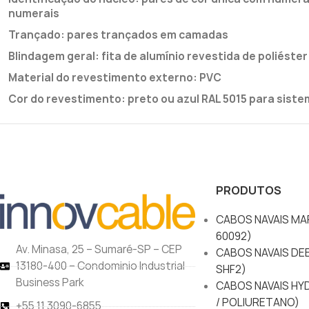
numerais
Trançado: pares trançados em camadas
Blindagem geral: fita de alumínio revestida de poliést
Material do revestimento externo: PVC
Cor do revestimento: preto ou azul RAL 5015 para sist
PRODUTOS
CABOS NAVAIS MAR
60092)
Av. Minasa, 25 – Sumaré-SP – CEP
CABOS NAVAIS DEE
13180-400 – Condominio Industrial
SHF2)
Business Park
CABOS NAVAIS HY
/ POLIURETANO)
+55 11 3090-6855