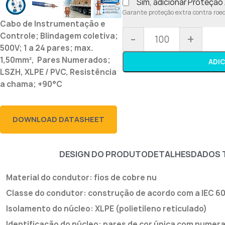
Sim, adicionar Proteçã
Garante proteção extra contra roedo
Cabo de Instrumentação e
-
+
Controle; Blindagem coletiva;
500V; 1 a 24 pares; max.
1,50mm², Pares Numerados;
ADI
LSZH, XLPE / PVC, Resistência
a chama; +90°C
DOWNLOAD DATASHEET
DESIGN DO PRODUTO
DETALHES
DADOS 
Material do condutor: fios de cobre nu
Classe do condutor: construção de acordo com a IEC 6022
Isolamento do núcleo: XLPE (polietileno reticulado)
Identificação do núcleo: pares de cor única com numerais;