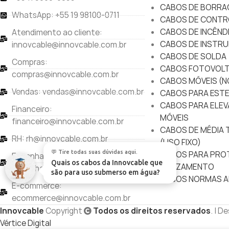
CABOS DE BORRA
WhatsApp: +55 19 98100-0711
CABOS DE CONTR
CABOS DE INCÊND
Atendimento ao cliente:
CABOS DE INSTRU
innovcable@innovcable.com.br
CABOS DE SOLDA
Compras:
CABOS FOTOVOLT
compras@innovcable.com.br
CABOS MÓVEIS (N
Vendas: vendas@innovcable.com.br
CABOS PARA ESTE
CABOS PARA ELEV
Financeiro:
MÓVEIS
financeiro@innovcable.com.br
CABOS DE MÉDIA T
RH: rh@innovcable.com.br
(USO FIXO)
💬 Tire todas suas dúvidas aqui.
CABOS PARA PRO
Engenharia e Qualidade:
Quais os cabos da Innovcable que
BALIZAMENTO
engenharia@innovcable.com.br
são para uso submerso e
|
CABOS NORMAS A
E-commerce:
ecommerce@innovcable.com.br
Innovcable
Copyright
Todos os direitos reservados
. | D
Vértice Digital