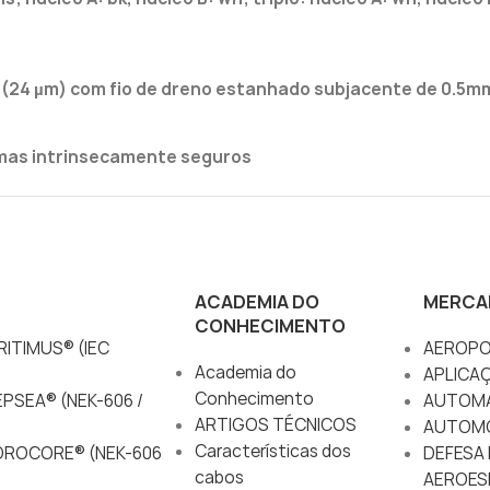
er (24 µm) com fio de dreno estanhado subjacente de 0.5m
emas intrinsecamente seguros
ACADEMIA DO
MERCA
CONHECIMENTO
ITIMUS® (IEC
AEROPO
Academia do
APLICA
Conhecimento
PSEA® (NEK-606 /
AUTOM
ARTIGOS TÉCNICOS
AUTOM
Características dos
DROCORE® (NEK-606
DEFESA 
cabos
AEROES