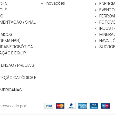
Inovações
CHA
ENERGIA
OLE
EVENTO
IO
FERROVI
MENTAÇÃO / SINAL
FOTOVO
INDUSTR
AICOS
MINERA
ORMA NBR)
NAVAL, 
IRAS E ROBÓTICA
SUCROE
AÇÃO E EQUIP.
ENSÃO / PREDIAIS
TEÇÃO CATÓDICA E
MERICANAS
esenvolvido por