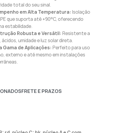
ridade total do seu sinal.
mpenho em Alta Temperatura:
Isolação
PE que suporta até +90°C, oferecendo
a estabilidade.
trução Robusta e Versátil:
Resistente a
, ácidos, umidade e luz solar direta.
a Gama de Aplicações:
Perfeito para uso
no, externo e até mesmo em instalações
rrâneas.
IONADOS
FRETE E PRAZOS
: rd, núcleo C: bk, núcleo A e C com