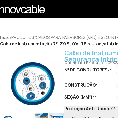
Início
/
PRODUTOS
/
CABOS PARA INVERSORES (VFD) E SEG. IN
Cabo de Instrumentação RE-2X(St)Yv-fl Segurança Intri
Cabo de Instrum
Segurança Intri
Código do Produto:
20982
Nº DE CONDUTORES:
CONSTRUÇÃO:
SEÇÃO (MM²):
Proteção Anti-Roedor?