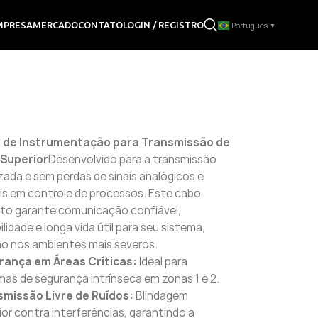
LOGIN / REGISTRO
MPRESA
MERCADO
CONTATO
Português
▼
 de Instrumentação para Transmissão de
 Superior
Desenvolvido para a transmissão
zada e sem perdas de sinais analógicos e
ais em controle de processos. Este cabo
to garante comunicação confiável,
ilidade e longa vida útil para seu sistema,
 nos ambientes mais severos.
rança em Áreas Críticas:
Ideal para
mas de segurança intrínseca em zonas 1 e 2.
smissão Livre de Ruídos:
Blindagem
ior contra interferências, garantindo a