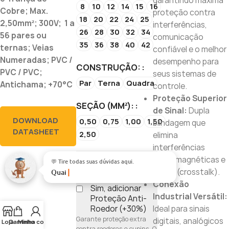
garantindo máxima
8
10
12
14
15
16
Cobre; Max.
proteção contra
18
20
22
24
25
2,50mm²; 300V; 1 a
interferências,
26
28
30
32
34
56 pares ou
comunicação
35
36
38
40
42
ternas; Veias
confiável e o melhor
Numeradas; PVC /
desempenho para
CONSTRUÇÃO:
PVC / PVC;
seus sistemas de
Par
Terna
Quadra
Antichama; +70°C
controle.
Proteção Superior
SEÇÃO (MM²):
de Sinal:
Dupla
DOWNLOAD
0,50
0,75
1,00
1,50
blindagem que
DATASHEET
2,50
elimina
interferências
Proteção Anti-
eletromagnéticas e
💬 Tire todas suas dúvidas aqui.
Roedor?
ruídos (crosstalk).
Quais
Conexão
Sim, adicionar
Industrial Versátil:
Proteção Anti-
Roedor (+30%)
Ideal para sinais
Garante proteção extra
digitais, analógicos
Loja
Carrinho
Minha conta
contra roedores e cupins. O