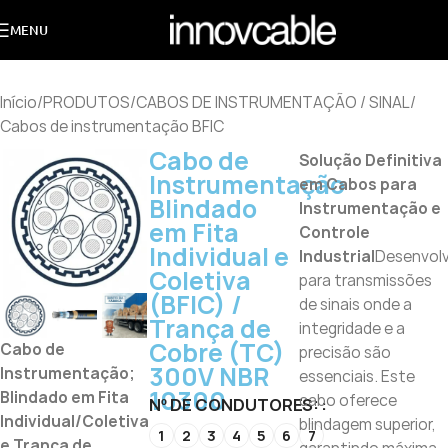
MENU
Início
/
PRODUTOS
/
CABOS DE INSTRUMENTAÇÃO / SINAL
/
Cabos de instrumentação BFIC
Cabo de
Solução Definitiva
Instrumentação
em Cabos para
Blindado
Instrumentação e
em Fita
Controle
Individual e
Industrial
Desenvolv
Coletiva
para transmissões
(BFIC) /
de sinais onde a
Trança de
integridade e a
Cobre (TC)
Cabo de
precisão são
300V NBR
Instrumentação;
essenciais. Este
10300
Blindado em Fita
cabo oferece
Nº DE CONDUTORES:
Individual/Coletiva
blindagem superior,
1
2
3
4
5
6
7
e Trança de