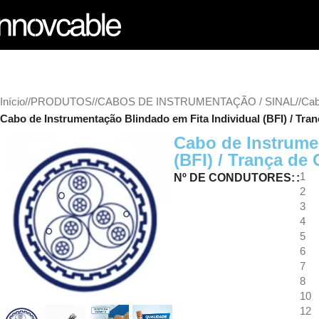
Início
/
PRODUTOS
/
CABOS DE INSTRUMENTAÇÃO / SINAL
/
Cab
Cabo de Instrumentação Blindado em Fita Individual (BFI) / Tr
Cabo de Instrume
(BFI) / Trança de
1
Nº DE CONDUTORES:
2
3
4
5
6
7
8
10
12