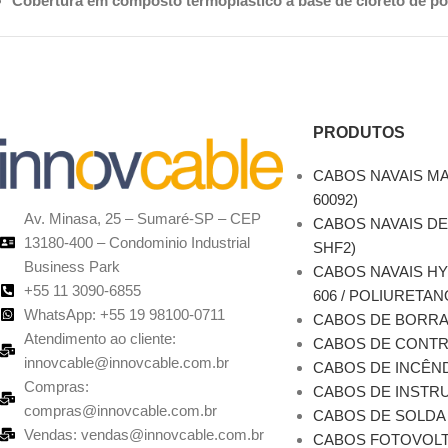
Cobertura em composto termoplástico à base de cloreto de pol
PRODUTOS
CABOS NAVAIS MA
60092)
Av. Minasa, 25 – Sumaré-SP – CEP
CABOS NAVAIS DE
13180-400 – Condominio Industrial
SHF2)
Business Park
CABOS NAVAIS H
+55 11 3090-6855
606 / POLIURETAN
WhatsApp: +55 19 98100-0711
CABOS DE BORR
Atendimento ao cliente:
CABOS DE CONT
innovcable@innovcable.com.br
CABOS DE INCÊN
Compras:
CABOS DE INSTRU
compras@innovcable.com.br
CABOS DE SOLDA
Vendas: vendas@innovcable.com.br
CABOS FOTOVOLT