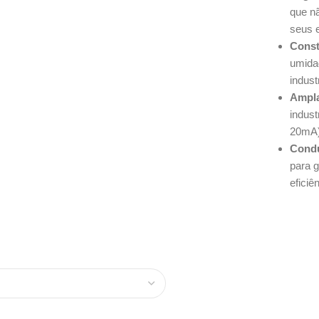
que n
seus 
Const
umida
indust
Ampla
indust
20mA)
Condu
para g
eficiê