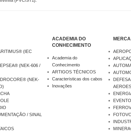
ivinila (PVC/ST1).
ACADEMIA DO
MERCA
CONHECIMENTO
RITIMUS® (IEC
AEROP
Academia do
APLICA
Conhecimento
EPSEA® (NEK-606 /
AUTOM
ARTIGOS TÉCNICOS
AUTOMO
Características dos cabos
YDROCORE® (NEK-
DEFESA
Inovações
O)
AEROES
ACHA
ENERGI
ROLE
EVENT
DIO
FERROV
MENTAÇÃO / SINAL
FOTOVO
INDUST
AICOS
MINERA