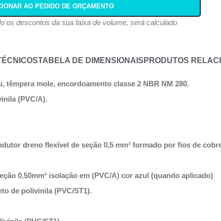
CIONAR AO PEDIDO DE ORÇAMENTO
ndo os descontos da sua faixa de volume, será calculado
TÉCNICOS
TABELA DE DIMENSIONAIS
PRODUTOS RELAC
nu, têmpera mole, encordoamento classe 2 NBR NM 280.
inila (PVC/A).
dutor dreno flexível de seção 0,5 mm² formado por fios de cobre
ção 0,50mm² isolação em (PVC/A) cor azul (quando aplicado)
to de polivinila (PVC/ST1).