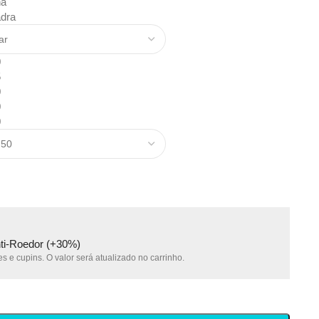
na
dra
0
5
0
0
0
nti-Roedor (+30%)
s e cupins. O valor será atualizado no carrinho.