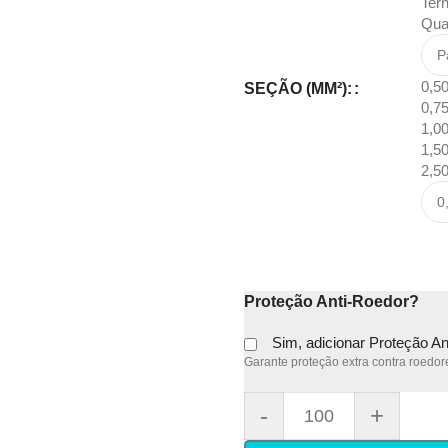
Ter
Qua
0,5
SEÇÃO (MM²):
0,7
1,0
1,5
2,5
Proteção Anti-Roedor?
Sim, adicionar Proteção A
Garante proteção extra contra roedore
-
+