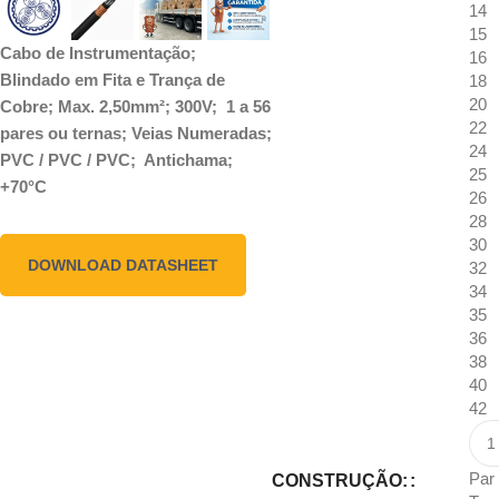
14
15
Cabo de Instrumentação;
16
Blindado em Fita e Trança de
18
20
Cobre; Max. 2,50mm²; 300V; 1 a 56
22
pares ou ternas; Veias Numeradas;
24
PVC / PVC / PVC; Antichama;
25
+70°C
26
28
30
DOWNLOAD DATASHEET
32
34
35
36
38
40
42
Par
CONSTRUÇÃO: