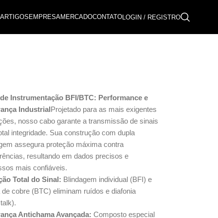
ARTIGOS
EMPRESA
MERCADO
CONTATO
LOGIN / REGISTRO
de Instrumentação BFI/BTC: Performance e
ança Industrial
Projetado para as mais exigentes
ações, nosso cabo garante a transmissão de sinais
tal integridade. Sua construção com dupla
agem assegura proteção máxima contra
erências, resultando em dados precisos e
ssos mais confiáveis.
ção Total do Sinal:
Blindagem individual (BFI) e
 de cobre (BTC) eliminam ruídos e diafonia
talk).
ança Antichama Avançada:
Composto especial