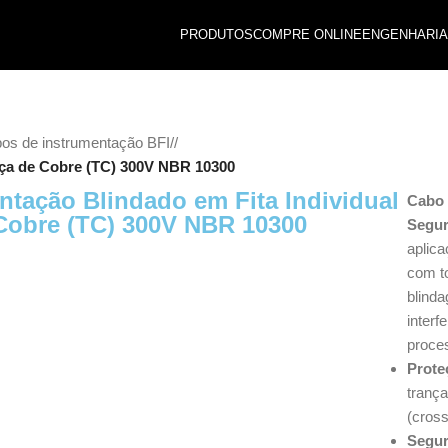
PRODUTOS
COMPRE ONLINE
ENGENHARIA
os de instrumentação BFI
/
ança de Cobre (TC) 300V NBR 10300
ntação Blindado em Fita Individual
Cabo 
 Cobre (TC) 300V NBR 10300
Segur
aplic
com to
blind
interf
proce
Prote
trança
(cross
Segur