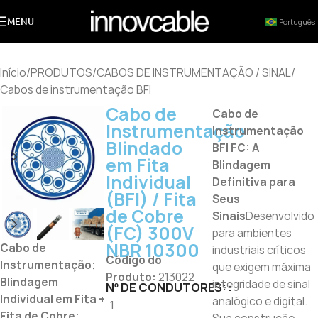
MENU
Português
Início
/
PRODUTOS
/
CABOS DE INSTRUMENTAÇÃO / SINAL
/
Cabos de instrumentação BFI
Cabo de
Cabo de
Instrumentação
Instrumentação
Blindado
BFI FC: A
em Fita
Blindagem
Individual
Definitiva para
(BFI) / Fita
Seus
de Cobre
Sinais
Desenvolvido
(FC) 300V
para ambientes
NBR 10300
Cabo de
industriais críticos
Código do
Instrumentação;
que exigem máxima
Produto:
213022
Blindagem
integridade de sinal
Nº DE CONDUTORES:
Individual em Fita +
analógico e digital.
1
Fita de Cobre;