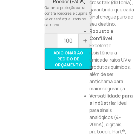
Roedor (+30%)
crosstalk (diafonia),
Garante proteção extra
garantindo que cada
contra roedores e cupins. O
sinal chegue puro ao
valor será atualizado no
seu destino.
carrinho.
Robusto e
Confiável:
-
+
Excelente
resistência a
ADICIONAR AO
PEDIDO DE
umidade, raios UV e
ORÇAMENTO
produtos químicos,
além de ser
antichama para
maior segurança.
Versatilidade para
a Indústria:
Ideal
para sinais
analógicos (4-
20mA), digitais,
protocolo Hart®,