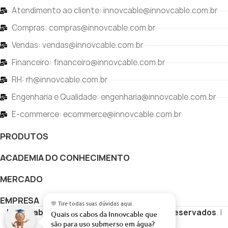
Atendimento ao cliente: innovcable@innovcable.com.br
Compras: compras@innovcable.com.br
Vendas: vendas@innovcable.com.br
Financeiro: financeiro@innovcable.com.br
RH: rh@innovcable.com.br
Engenharia e Qualidade: engenharia@innovcable.com.br
E-commerce: ecommerce@innovcable.com.br
PRODUTOS
ACADEMIA DO CONHECIMENTO
MERCADO
EMPRESA
💬 Tire todas suas dúvidas aqui.
Innovcable
Copyright
Todos os direitos reservados
. |
Quais os cabos da Innovcable que
são para uso submerso em água?
|
Desenvolvido por
Vértice Digital