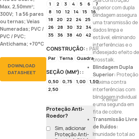
Sua construção
1
2
3
4
5
6
7
Max. 2,50mm²;
superior com dupla
8
10
12
14
15
16
300V; 1 a 56 pares
blindagem assegura
18
20
22
24
25
ou ternas; Veias
uma transmissão de
26
28
30
32
34
Numeradas; PVC /
dados limpa e
35
36
38
40
42
PVC / PVC;
estável, eliminando
Antichama; +70°C
interferências e o
CONSTRUÇÃO:
PAR
indesejado efeito de
Par
Terna
Quadra
crosstalk.
DOWNLOAD
Blindagem Dupla
SEÇÃO (MM²):
DATASHEET
Superior:
Proteção
0,50
0,75
1,00
1,50
máxima contra
2,50
interferências com
blindagem individual
Limpar
e uma segunda em
Proteção Anti-
fita de cobre.
Roedor?
Transmissão Livre
de Ruídos:
Sim, adicionar
Imunidade total ao
Proteção Anti-