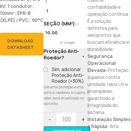
máxima
1
kV; 1 condutor;
confiabilidade e
1
10mm²; EPR-B
operação contínua.
(XLPE) / PVC; 90°C
É a solução
SEÇÃO (MM²):
definitiva para
10,00
aeroportos que
DOWNLOAD
buscam eficiência e
Limpar
DATASHEET
durabilidade.
Proteção Anti-
Segurança
Roedor?
Operacional
Sim, adicionar
Elevada:
Proteção
Proteção Anti-
superior contra
Roedor (+30%)
umidade, raios UV e
Garante proteção extra
intempéries,
contra roedores e cupins. O
garantindo a
valor será atualizado no
carrinho.
integridade do
sistema.
-
+
Instalação Simples
e Rápida:
Alta