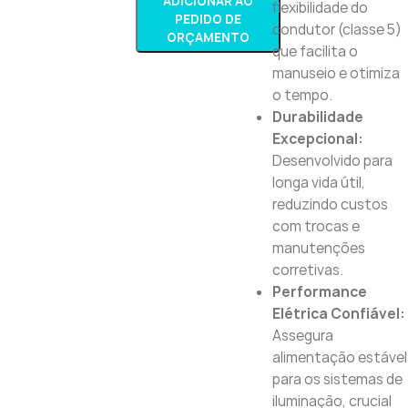
ADICIONAR AO
flexibilidade do
PEDIDO DE
condutor (classe 5)
ORÇAMENTO
que facilita o
manuseio e otimiza
o tempo.
Durabilidade
Excepcional:
Desenvolvido para
longa vida útil,
reduzindo custos
com trocas e
manutenções
corretivas.
Performance
Elétrica Confiável:
Assegura
alimentação estável
para os sistemas de
iluminação, crucial