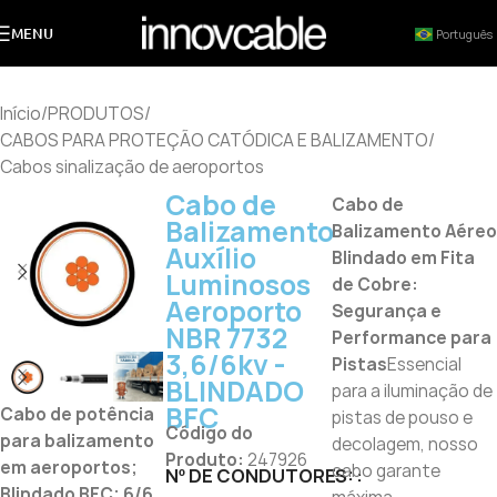
MENU
Português
Início
/
PRODUTOS
/
CABOS PARA PROTEÇÃO CATÓDICA E BALIZAMENTO
/
Cabos sinalização de aeroportos
Cabo de
Cabo de
Balizamento
Balizamento Aéreo
Auxílio
Blindado em Fita
Luminosos
de Cobre:
Aeroporto
Segurança e
NBR 7732
Performance para
3,6/6kv ­
Pistas
Essencial
BLINDADO
para a iluminação de
BFC
Cabo de potência
pistas de pouso e
Código do
para balizamento
decolagem, nosso
Produto:
247926
em aeroportos;
cabo garante
Nº DE CONDUTORES:
Blindado BFC; 6/6