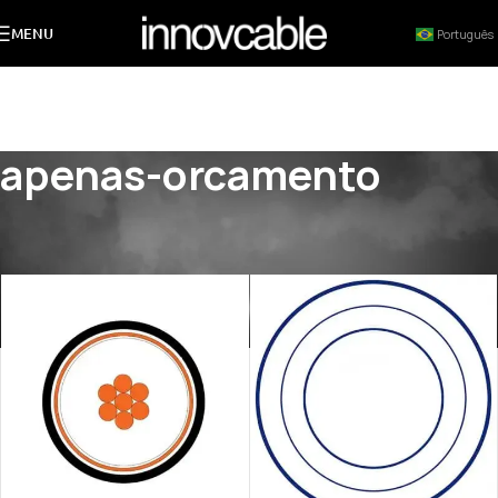
MENU
Português
apenas-orcamento
Início
/
Produtos marcados com a tag “apenas-orcamento”