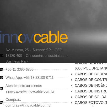
PRODUTOS
CABOS NAVAIS MA
60092)
Av. Minasa, 25 – Sumaré-SP – CEP
CABOS NAVAIS DE
13180-400 – Condominio Industrial
SHF2)
Business Park
CABOS NAVAIS H
606 / POLIURETAN
+55 11 3090-6855
CABOS DE BORR
WhatsApp: +55 19 98100-0711
CABOS DE CONT
CABOS DE INCÊN
Atendimento ao cliente:
CABOS DE INSTRU
innovcable@innovcable.com.br
CABOS DE SOLDA
Compras:
CABOS FOTOVOLT
compras@innovcable.com.br