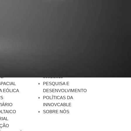
DO
EMPRESA
ORTUÁRIO
NACIONALIZAÇÃO
ÇÕES MÓVEIS
SEGURANÇA E
AÇÃO
CONFIABILIDADE
TIVO
QUALIDADE / ISO
 E
9001:2015
PACIAL
PESQUISA E
A EÓLICA
DESENVOLVIMENTO
OS
POLÍTICAS DA
IÁRIO
INNOVCABLE
LTAICO
SOBRE NÓS
RIAL
ÇÃO