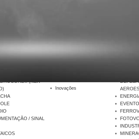
ACADEMIA DO
MERCA
CONHECIMENTO
RITIMUS® (IEC
AEROP
Academia do
APLICA
Conhecimento
EPSEA® (NEK-606 /
AUTOM
ARTIGOS TÉCNICOS
AUTOMO
Características dos cabos
YDROCORE® (NEK-
DEFESA
Inovações
O)
AEROES
ACHA
ENERGI
ROLE
EVENT
DIO
FERROV
MENTAÇÃO / SINAL
FOTOVO
INDUST
AICOS
MINERA