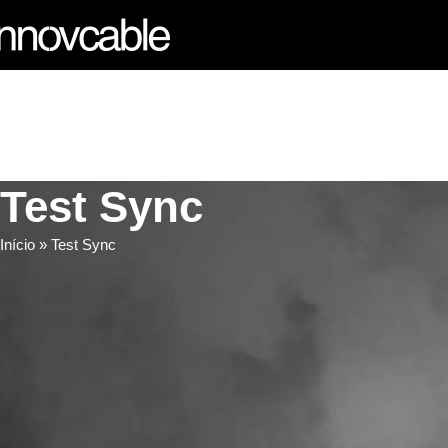
Test Sync
Início
»
Test Sync
[innov_sync_agora]