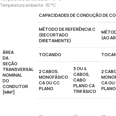
Temperatura ambiente: 30 °C
CAPACIDADES DE CONDUÇÃO DE CO
MÉTODO DE REFERÊNCIA C
MÉTOD
(RECORTADO
(AO AR
DIRETAMENTE)
ÁREA
TOCANDO
TOCA
DA
SEÇÃO
3 OU 4
TRANSVERSAL
2 CABOS,
2 CAB
CABOS,
NOMINAL
MONOFÁSICO
MONOF
CABO
DO
CA OU CC
CA OU
PLANO CA
CONDUTOR
PLANO
PLANO
TRIFÁSICO
[MM²]