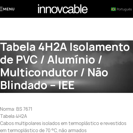
MENU
Português
Tabela 4H2A Isolamento
de PVC / Alumínio /
Multicondutor / Não
Blindado – IEE
Início
»
Tabela 4H2A Isolamento de PVC / Alumínio /
Multicondutor / Não Blindado – IEE
Norma: BS 7671
Tabela 4H2A
Cabos multipolares isolados em termoplástico e revestidos
em termoplástico de 70 °C, não armados