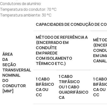
Condutores de alumínio
Temperatura do condutor: 70 °C
Temperatura ambiente: 30 °C
CAPACIDADES DE CONDUÇÃO DE CO
MÉTODO DE REFERÊNCIA A
MÉTOD
(ENCERRADO EM
(ENCE
CONDUÍTE
CONDU
EM PAREDE
ÁREA
EM UM
COM ISOLAMENTO
DA
CANAL,
TÉRMICO ETC.)
SEÇÃO
TRANSVERSAL
NOMINAL
1 CABO
1 CABO
1 CABO
DO
TRIFÁSICO
BIFÁSICO
BIFÁSI
CONDUTOR
OU 1 CABO
CA OU
CA OU
[MM²]
QUADRIFÁSICO
CC
CC
CA