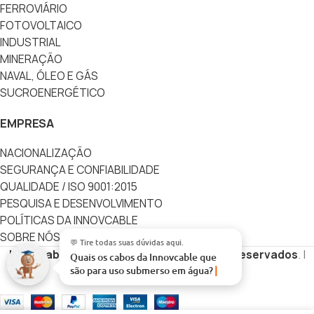
FERROVIÁRIO
FOTOVOLTAICO
INDUSTRIAL
MINERAÇÃO
NAVAL, ÓLEO E GÁS
SUCROENERGÉTICO
EMPRESA
NACIONALIZAÇÃO
SEGURANÇA E CONFIABILIDADE
QUALIDADE / ISO 9001:2015
PESQUISA E DESENVOLVIMENTO
POLÍTICAS DA INNOVCABLE
SOBRE NÓS
💬 Tire todas suas dúvidas aqui.
Innovcable
Copyright
Todos os direitos reservados
. |
Quais os cabos da Innovcable que
são para uso submerso em água?
Desenvolvido por
Vértice Digital