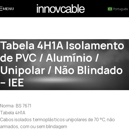
MENU
Português
Tabela 4H1A Isolamento
de PVC / Alumínio /
Unipolar / Não Blindado
– IEE
Início
»
Tabela 4H1A Isolamento de PVC / Alumínio / Unipolar /
Não Blindado – IEE
Norma: BS 7671
Tabela 4H1A
Cabos isolados termoplásticos unipolares de 70 °C, não
armados, com ou sem blindagem