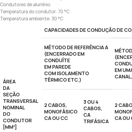
Condutores de alumínio
Temperatura do condutor: 70 °C
Temperatura ambiente: 30 °C
CAPACIDADES DE CONDUÇÃO DE CO
MÉTODO DE REFERÊNCIA A
MÉTOD
(ENCERRADO EM
(ENCE
CONDUÍTE
CONDU
EM PAREDE
EM UMA
COM ISOLAMENTO
CANAL,
TÉRMICO ETC.)
ÁREA
DA
SEÇÃO
TRANSVERSAL
3 OU 4
2 CABOS,
2 CABO
NOMINAL
CABOS,
MONOFÁSICO
MONOF
DO
CA
CA OU CC
CA OU
CONDUTOR
TRIFÁSICA
[MM²]