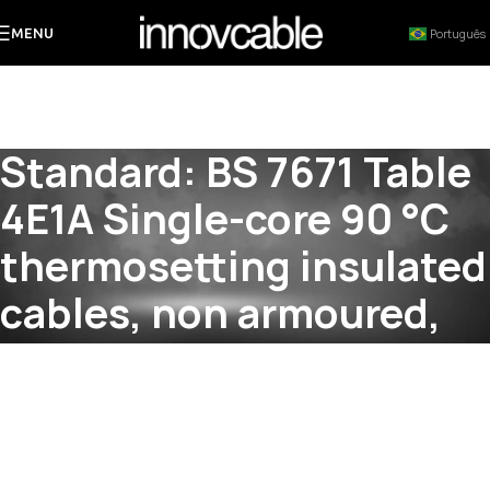
MENU
Português
Standard: BS 7671 Table
4E1A Single-core 90 °C
thermosetting insulated
cables, non armoured,
with or without sheath
Copper conductors
Conductor temperature: