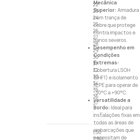
Mecânica
22
Superior:
Armadura
23
24
com trança de
25
cobre que protege
26
contra impactos e
27
danos severos.
28
Desempenho em
29
Condições
30
Extremas:
31
32
Cobertura LSOH
33
(SHF1) e isolamento
34
XLPE para operar de
35
-30°C a +90°C.
36
Versatilidade a
37
Bordo:
Ideal para
instalações fixas em
todas as áreas de
embarcações que
1,50
necessitam de
2,50