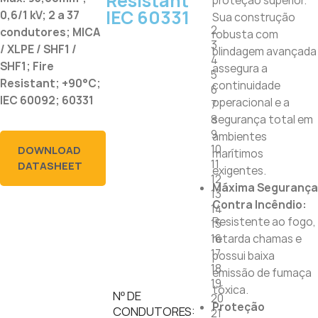
Resistant
proteção superior.
IEC 60331
0,6/1 kV; 2 a 37
Sua construção
2
condutores; MICA
robusta com
3
/ XLPE / SHF1 /
blindagem avançada
4
SHF1; Fire
assegura a
5
Resistant; +90°C;
continuidade
6
IEC 60092; 60331
operacional e a
7
8
segurança total em
9
ambientes
10
DOWNLOAD
marítimos
11
DATASHEET
exigentes.
12
Máxima Segurança
13
Contra Incêndio:
14
Resistente ao fogo,
15
16
retarda chamas e
17
possui baixa
18
emissão de fumaça
19
tóxica.
Nº DE
20
Proteção
CONDUTORES:
21