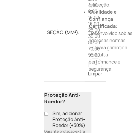
proteção.
4,00
6,00
Qualidade e
10,00
Confiança
16,00
Certificada:
25,00
SEÇÃO (MM²):
Desenvolvido sob as
35,00
rigorosas normas
50,00
IEC para garantir a
70,00
mais alta
95,00
performance e
segurança.
Limpar
Proteção Anti-
Roedor?
Sim, adicionar
Proteção Anti-
Roedor (+30%)
Garante proteção extra