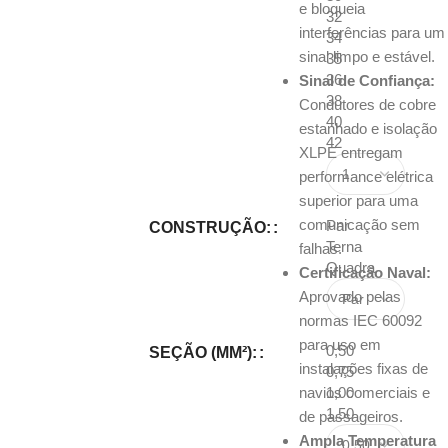
e bloqueia
32
interferências para um
34
sinal limpo e estável.
35
36
Sinal de Confiança:
38
Condutores de cobre
40
estanhado e isolação
42
XLPE entregam
performance elétrica
superior para uma
comunicação sem
Par
CONSTRUÇÃO:
Terna
falhas.
Quadra
Certificação Naval:
Aprovado pelas
normas IEC 60092
para uso em
0,50
SEÇÃO (MM²):
instalações fixas de
0,75
navios comerciais e
1,00
1,50
de passageiros.
Ampla Temperatura