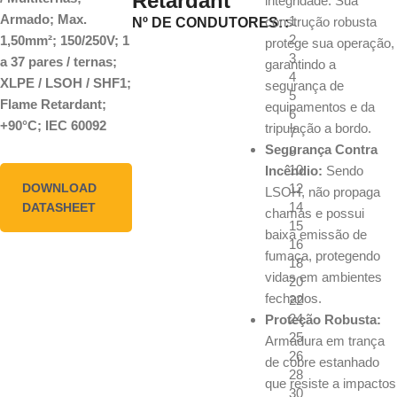
Retardant
integridade. Sua
Armado; Max.
1
construção robusta
Nº DE CONDUTORES:
2
1,50mm²; 150/250V; 1
protege sua operação,
3
a 37 pares / ternas;
garantindo a
4
XLPE / LSOH / SHF1;
segurança de
5
Flame Retardant;
equipamentos e da
6
+90°C; IEC 60092
tripulação a bordo.
7
Segurança Contra
8
10
Incêndio:
Sendo
12
DOWNLOAD
LSOH, não propaga
14
DATASHEET
chamas e possui
15
baixa emissão de
16
fumaça, protegendo
18
vidas em ambientes
20
fechados.
22
24
Proteção Robusta:
25
Armadura em trança
26
de cobre estanhado
28
que resiste a impactos
30