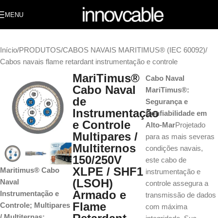
MENU
Início
/
PRODUTOS
/
CABOS NAVAIS MARITIMUS® (IEC 60092)
/
Cabos navais flame retardant instrumentação e controle
MariTimus®
Cabo Naval
Cabo Naval
MariTimus®:
de
Segurança e
Instrumentação
Confiabilidade em
e Controle
Alto-Mar
Projetado
Multipares /
para as mais severas
Multiternos
condições navais,
150/250V
este cabo de
XLPE / SHF1
Maritimus® Cabo
instrumentação e
(LSOH)
Naval
controle assegura a
Armado e
Instrumentação e
transmissão de dados
Flame
Controle; Multipares
com máxima
/ Multiternas;