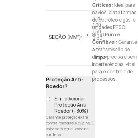
Críticas:
Ideal para
navios, plataformas
0,75
de petróleo e gás, e
1,00
unidades FPSO.
1,50
Sinal Puro e
SEÇÃO (MM²):
2,50
Confiável:
Garante
a transmissão de
dados precisa e sem
Limpar
interferências, vital
para o controle de
processos.
Proteção Anti-
Roedor?
Sim, adicionar
Proteção Anti-
Roedor (+30%)
Garante proteção extra
contra roedores e cupins. O
valor será atualizado no
carrinho.