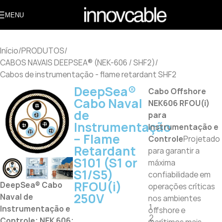
MENU
Início
/
PRODUTOS
/
CABOS NAVAIS DEEPSEA® (NEK-606 / SHF2)
/
Cabos de instrumentação - flame retardant SHF2
DeepSea®
Cabo Offshore
Cabo Naval
NEK606 RFOU(i)
de
para
Instrumentação
Instrumentação e
– Flame
Controle
Projetado
Retardant
para garantir a
S101 (S1 or
máxima
S1/S5)
confiabilidade em
RFOU(i)
DeepSea® Cabo
operações críticas
250V
Naval de
nos ambientes
1
Instrumentação e
offshore e
2
Controle; NEK 606;