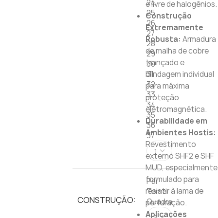
24
e livre de halogênios.
25
Construção
26
Extremamente
27
Robusta:
Armadura
28
de malha de cobre
29
trançado e
30
blindagem individual
31
32
para máxima
33
proteção
34
eletromagnética.
35
Durabilidade em
36
Ambientes Hostis:
37
Revestimento
externo SHF2 e SHF
MUD, especialmente
formulado para
Par
resistir à lama de
Terna
CONSTRUÇÃO:
Quadra
perfuração.
Aplicações