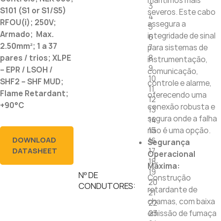
marítimos mais
3
S101 (S1 or S1/S5)
severos. Este cabo
4
RFOU(i); 250V;
assegura a
5
Armado; Max.
integridade de sinal
6
2.50mm²; 1 a 37
para sistemas de
7
8
pares / trios; XLPE
instrumentação,
9
– EPR / LSOH /
comunicação,
10
SHF2 – SHF MUD;
controle e alarme,
11
Flame Retardant;
oferecendo uma
12
+90°C
conexão robusta e
13
segura onde a falha
14
não é uma opção.
15
DOWNLOAD
16
Segurança
17
DATASHEET
Operacional
18
Máxima:
19
Nº DE
Construção
20
CONDUTORES:
retardante de
21
chamas, com baixa
22
emissão de fumaça
23