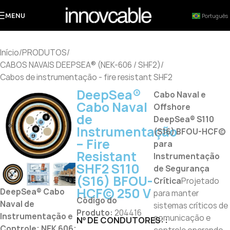
MENU
Português
Início
/
PRODUTOS
/
CABOS NAVAIS DEEPSEA® (NEK-606 / SHF2)
/
Cabos de instrumentação - fire resistant SHF2
DeepSea®
Cabo Naval e
Cabo Naval
Offshore
de
DeepSea® S110
Instrumentação
(S16) BFOU-HCF(c)
– Fire
para
Resistant
Instrumentação
SHF2 S110
de Segurança
(S16) BFOU-
Crítica
Projetado
HCF(c) 250 V
DeepSea® Cabo
para manter
Código do
Naval de
sistemas críticos de
Produto:
204416
Instrumentação e
comunicação e
Nº DE CONDUTORES:
Controle; NEK 606;