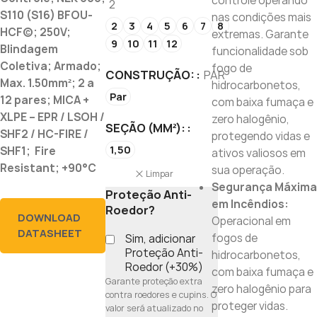
controle operando
2
S110 (S16) BFOU-
nas condições mais
2
3
4
5
6
7
8
HCF(c); 250V;
extremas. Garante
9
10
11
12
Blindagem
funcionalidade sob
Coletiva; Armado;
fogo de
CONSTRUÇÃO:
PAR
Max. 1.50mm²; 2 a
hidrocarbonetos,
Par
12 pares; MICA +
com baixa fumaça e
XLPE – EPR / LSOH /
zero halogênio,
SEÇÃO (MM²):
SHF2 / HC-FIRE /
protegendo vidas e
1,50
SHF1; Fire
ativos valiosos em
Resistant; +90°C
sua operação.
Limpar
Segurança Máxima
Proteção Anti-
em Incêndios:
Roedor?
DOWNLOAD
Operacional em
DATASHEET
fogos de
Sim, adicionar
Proteção Anti-
hidrocarbonetos,
Roedor (+30%)
com baixa fumaça e
Garante proteção extra
zero halogênio para
contra roedores e cupins. O
proteger vidas.
valor será atualizado no