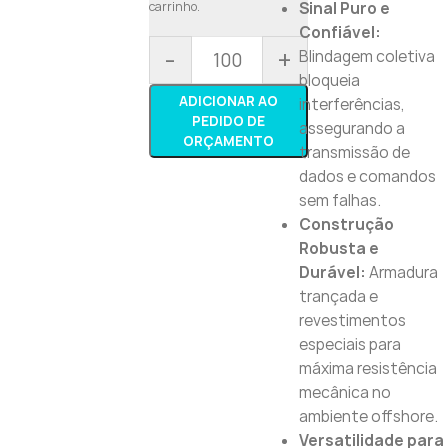
carrinho.
Sinal Puro e
Confiável:
-
+
Blindagem coletiva
bloqueia
ADICIONAR AO
interferências,
PEDIDO DE
assegurando a
ORÇAMENTO
transmissão de
dados e comandos
sem falhas.
Construção
Robusta e
Durável:
Armadura
trançada e
revestimentos
especiais para
máxima resistência
mecânica no
ambiente offshore.
Versatilidade para