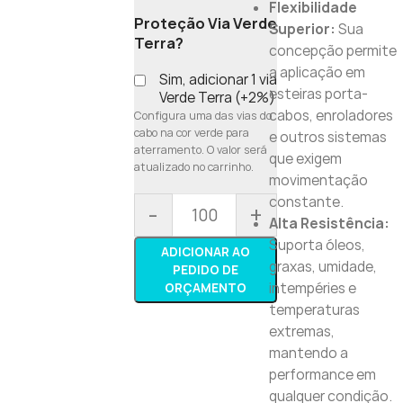
Flexibilidade
Proteção Via Verde
Superior:
Sua
Terra?
concepção permite
a aplicação em
Sim, adicionar 1 via
esteiras porta-
Verde Terra (+2%)
cabos, enroladores
Configura uma das vias do
cabo na cor verde para
e outros sistemas
aterramento. O valor será
que exigem
atualizado no carrinho.
movimentação
constante.
-
+
Alta Resistência:
Suporta óleos,
ADICIONAR AO
graxas, umidade,
PEDIDO DE
intempéries e
ORÇAMENTO
temperaturas
extremas,
mantendo a
performance em
qualquer condição.