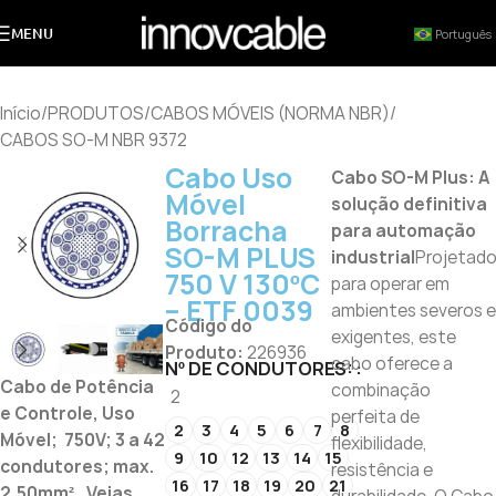
MENU
Português
Início
/
PRODUTOS
/
CABOS MÓVEIS (NORMA NBR)
/
CABOS SO-M NBR 9372
Cabo Uso
Cabo SO-M Plus: A
Móvel
solução definitiva
Borracha
para automação
SO-M PLUS
industrial
Projetad
750 V 130ºC
para operar em
– ETF 0039
ambientes severos e
Código do
exigentes, este
Produto:
226936
cabo oferece a
Nº DE CONDUTORES:
Cabo de Potência
combinação
2
e Controle, Uso
perfeita de
2
3
4
5
6
7
8
Móvel; 750V; 3 a 42
flexibilidade,
9
10
12
13
14
15
condutores; max.
resistência e
16
17
18
19
20
21
2,50mm², Veias