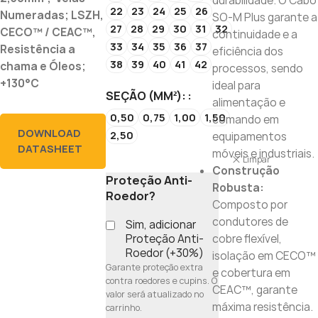
durabilidade. O Cabo
22
23
24
25
26
Numeradas; LSZH,
SO-M Plus garante a
27
28
29
30
31
32
CECO™ / CEAC™,
continuidade e a
33
34
35
36
37
Resistência a
eficiência dos
38
39
40
41
42
chama e Óleos;
processos, sendo
+130°C
ideal para
SEÇÃO (MM²):
alimentação e
0,50
0,75
1,00
1,50
comando em
DOWNLOAD
2,50
equipamentos
DATASHEET
móveis e industriais.
Limpar
Construção
Proteção Anti-
Robusta:
Roedor?
Composto por
condutores de
Sim, adicionar
Proteção Anti-
cobre flexível,
Roedor (+30%)
isolação em CECO™
Garante proteção extra
e cobertura em
contra roedores e cupins. O
CEAC™, garante
valor será atualizado no
máxima resistência.
carrinho.