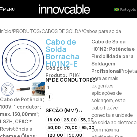
MENU
Português
Início
/
PRODUTOS
/
CABOS DE SOLDA
/
Cabos para solda
Cabo de
Cabo de Solda
Solda
H01N2: Potência e
Borracha
Flexibilidade para
H01N2-E
Soldagem
Código do
Profissional
Projet
Produto:
171161
para as mais
Nº DE CONDUTORES:
exigentes
1
aplicações de
1
Cabo de Potência;
soldagem, este
100V; 1 condutor;
cabo flexível
SEÇÃO (MM²):
max. 150,00mm²;
conecta a unidade
16,00
25,00
35,00
LSZH, CEAC™,
de solda ao eletrodo
50,00
70,00
95,00
Resistência a
com máxima
120,00
150,00
chama e Óleos;