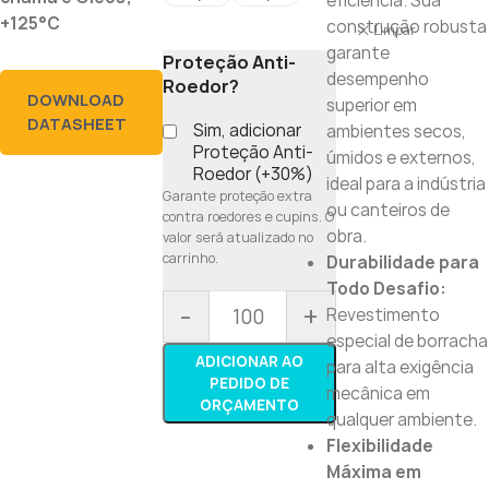
eficiência. Sua
+125°C
construção robusta
Limpar
garante
Proteção Anti-
desempenho
Roedor?
DOWNLOAD
superior em
DATASHEET
Sim, adicionar
ambientes secos,
Proteção Anti-
úmidos e externos,
Roedor (+30%)
ideal para a indústria
Garante proteção extra
ou canteiros de
contra roedores e cupins. O
obra.
valor será atualizado no
carrinho.
Durabilidade para
Todo Desafio:
-
+
Revestimento
especial de borracha
ADICIONAR AO
para alta exigência
PEDIDO DE
mecânica em
ORÇAMENTO
qualquer ambiente.
Flexibilidade
Máxima em