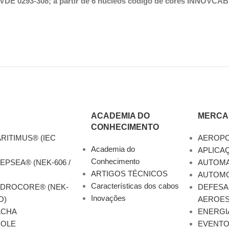
IN VDE 0293-308; a partir de 6 núcleos código de cores INNOVC
ACADEMIA DO
MERCA
CONHECIMENTO
RITIMUS® (IEC
AEROP
Academia do
APLICA
Conhecimento
EPSEA® (NEK-606 /
AUTOM
ARTIGOS TÉCNICOS
AUTOMO
Características dos cabos
YDROCORE® (NEK-
DEFESA
Inovações
O)
AEROES
ACHA
ENERGI
ROLE
EVENT