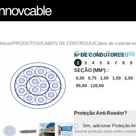
Início
/
PRODUTOS
/
CABOS DE CONTROLE
/
Cabos de controle e
Cabo de Control
Nº DE CONDUTORES:
2
3
4
5
6
7
8
9
SEÇÃO (MM²):
0,50
0,75
1,00
1,50
2,50
95,00
120,00
Proteção Anti-Roedor?
Sim, adicionar Proteção A
Garante proteção extra contra roedore