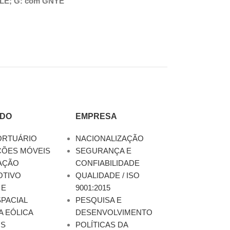
ABLE; G: com GNYE
DO
EMPRESA
ORTUÁRIO
NACIONALIZAÇÃO
ÇÕES MÓVEIS
SEGURANÇA E
AÇÃO
CONFIABILIDADE
TIVO
QUALIDADE / ISO
 E
9001:2015
PACIAL
PESQUISA E
A EÓLICA
DESENVOLVIMENTO
OS
POLÍTICAS DA