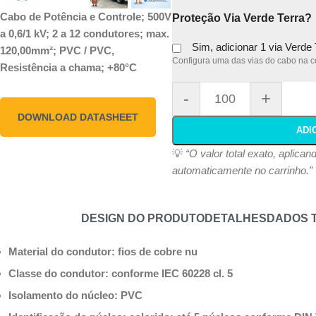
Cabo de Potência e Controle; 500V
Proteção Via Verde Terra?
a 0,6/1 kV; 2 a 12 condutores; max.
Sim, adicionar 1 via Verde
120,00mm²; PVC / PVC,
Configura uma das vias do cabo na co
Resistência a chama; +80°C
-
+
DOWNLOAD DATASHEET
ADI
💡
“O valor total exato, aplica
automaticamente no carrinho.”
DESIGN DO PRODUTO
DETALHES
DADOS 
Material do condutor: fios de cobre nu
Classe do condutor: conforme IEC 60228 cl. 5
Isolamento do núcleo: PVC