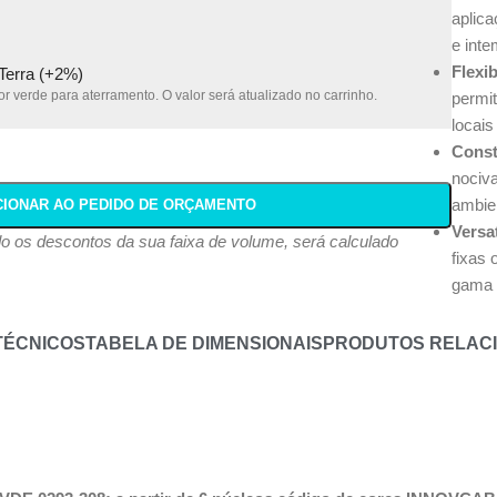
aplica
e inte
Flexi
 Terra (+2%)
r verde para aterramento. O valor será atualizado no carrinho.
permi
locais
Const
nociv
ambie
CIONAR AO PEDIDO DE ORÇAMENTO
Versa
ndo os descontos da sua faixa de volume, será calculado
fixas 
gama 
TÉCNICOS
TABELA DE DIMENSIONAIS
PRODUTOS RELAC