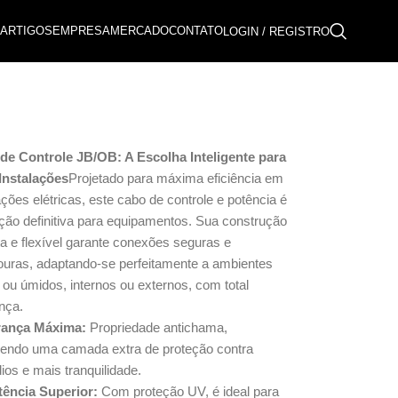
ARTIGOS
EMPRESA
MERCADO
CONTATO
LOGIN / REGISTRO
de Controle JB/OB: A Escolha Inteligente para
Instalações
Projetado para máxima eficiência em
ações elétricas, este cabo de controle e potência é
ção definitiva para equipamentos. Sua construção
a e flexível garante conexões seguras e
ouras, adaptando-se perfeitamente a ambientes
ou úmidos, internos ou externos, com total
nça.
ança Máxima:
Propriedade antichama,
cendo uma camada extra de proteção contra
ios e mais tranquilidade.
tência Superior:
Com proteção UV, é ideal para