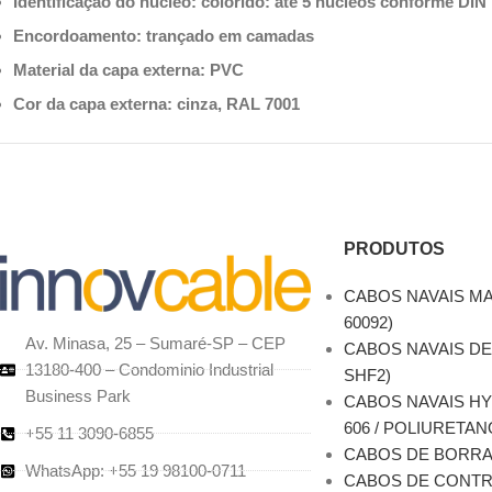
Identificação do núcleo: colorido: até 5 núcleos conforme D
Encordoamento: trançado em camadas
Material da capa externa: PVC
Cor da capa externa: cinza, RAL 7001
PRODUTOS
CABOS NAVAIS MA
60092)
Av. Minasa, 25 – Sumaré-SP – CEP
CABOS NAVAIS DE
13180-400 – Condominio Industrial
SHF2)
Business Park
CABOS NAVAIS H
606 / POLIURETAN
+55 11 3090-6855
CABOS DE BORR
WhatsApp: +55 19 98100-0711
CABOS DE CONT