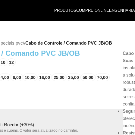
PRODUTOS
COMPRE ONLINE
ENGENHARIA
speciais pvc
/
Cabo de Controle / Comando PVC JB/OB
e / Comando PVC JB/OB
Cabo 
Suas 
10
12
instal
a solu
4,00
6,00
10,00
16,00
25,00
35,00
50,00
70,00
robust
durad
secos 
confia
Segur
ofere
nti-Roedor (+30%)
incênd
s e cupins. O valor será atualizado no carrinho.
Resis