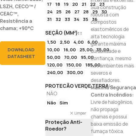
internas e externas.
17
18
19
20
21
22
23
LSZH, CECO™ /
Sua construção
24
25
26
27
28
29
30
CEAC™,
robusta com
31
32
33
34
35
36
Resistência a
compostos
chama; +90°C
elastoméricos de
SEÇÃO (MM²):
alta tecnologia
1,50
2,50
4,00
6,00
garante máxima
10,00
16,00
25,00
35,00
DOWNLOAD
durabilidade e
DATASHEET
50,00
70,00
95,00
confiança, mesmo
120,00
150,00
185,00
nos ambientes mais
240,00
300,00
severos e
desafiadores.
PROTECÃO VERDE TERRA:
Máxima Segurança
NÃO
Contra Incêndios:
Livre de halogênios,
Não
Sim
não propaga
Limpar
chamas e possui
Proteção Anti-
baixa emissão de
Roedor?
fumaça tóxica.