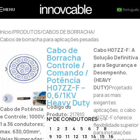
MENU
Português
Início
/
PRODUTOS
/
CABOS DE BORRACHA
/
Cabos de borracha para aplicações pesadas
Cabo de
Cabo H07ZZ-F: A
Borracha
Solução Definitiva
Controle /
para Segurança e
Comando /
Desempenho.
Potência
(HEAVY
H07ZZ-F –
DUTY)
Projetado
0,6/1KV
para as mais
Heavy Duty
exigentes
Código do
Cabo de Potência
aplicações, o cabo
Produto:
217810
e Controle; 1000V;
H07ZZ-F oferece
Nº DE CONDUTORES:
1
1 a 36 condutores;
flexibilidade superior
1
2
3
4
5
6
7
8
max. 630,00mm²,
para instalações
9
10
11
12
13
14
15
16
Veias Numeradas;