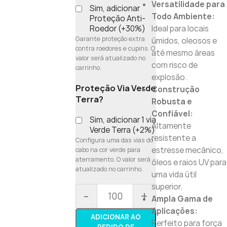
Versatilidade para
Sim, adicionar
Todo Ambiente:
Proteção Anti-
Roedor (+30%)
Ideal para locais
Garante proteção extra
úmidos, oleosos e
contra roedores e cupins. O
até mesmo áreas
valor será atualizado no
com risco de
carrinho.
explosão.
Proteção Via Verde
Construção
Terra?
Robusta e
Confiável:
Sim, adicionar 1 via
Altamente
Verde Terra (+2%)
resistente a
Configura uma das vias do
estresse mecânico,
cabo na cor verde para
aterramento. O valor será
óleos e raios UV para
atualizado no carrinho.
uma vida útil
superior.
-
+
Ampla Gama de
Aplicações:
ADICIONAR AO
Perfeito para força