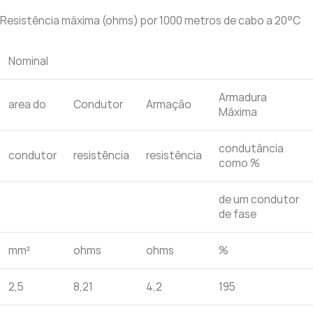
de cabos de 4 núcleos em conformidade
Resistência máxima (ohms) por 1000 metros de cabo a 20°C
Nominal
Armadura
area do
Condutor
Armação
Máxima
condutância
condutor
resistência
resistência
como %
de um condutor
de fase
mm²
ohms
ohms
%
2,5
8,21
4,2
195