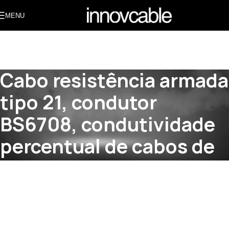
MENU
Cabo resistência armada
tipo 21, condutor
BS6708, condutividade
percentual de cabos de
4 núcleos em
conformidade
Início
»
Academia do Conhecimento
»
Cabo resistência
armada tipo 21, condutor BS6708, condutividade percentual